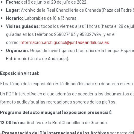
Fecha:
del 9 de junio al 29 de julio de 2022.
Lugar:
Archivo de la Real Chancillería de Granada (Plaza del Padre 
Horario:
Laborables de 10 a 13 horas.
Visitas guiadas:
todos los viernes a las 11 horas (hasta el 29 de jul
guiadas en los teléfonos 958027493 y 958027494, y en el
correo
informacion.arch.gr.ccul@juntadeandalucia.es
Organizan:
Grupo de Investigación Diacronía de la Lengua Español
Patrimonio (Junta de Andalucía).
Exposición virtual:
El catálogo de la exposición está disponible para su descarga en est
Un PDF interactivo en el que además de acceder a los documentos de 
formato audiovisual las recreaciones sonoras de los pleitos.
Programa del acto inaugural (exposición presencial):
12:00 horas.
Archivo de la Real Chancillería de Granada.
–
Presentación del Día Internacional de los Archivos
por parte del