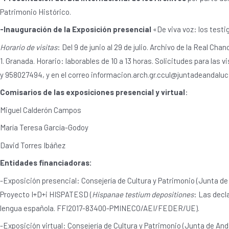
Patrimonio Histórico.
-Inauguración de la Exposición presencial
«De viva voz: los testi
Horario de visitas
: Del 9 de junio al 29 de julio. Archivo de la Real Cha
1. Granada. Horario: laborables de 10 a 13 horas. Solicitudes para las
y 958027494, y en el correo informacion.arch.gr.ccul@juntadeandaluc
Comisarios de las exposiciones presencial y virtual
:
Miguel Calderón Campos
María Teresa García-Godoy
David Torres Ibáñez
Entidades financiadoras:
-Exposición presencial: Consejería de Cultura y Patrimonio (Junta de
Proyecto I+D+i HISPATESD (
Hispanae testium depositiones
: Las decla
lengua española. FFI2017-83400-PMINECO/AEI/FEDER/UE).
-Exposición virtual: Consejería de Cultura y Patrimonio (Junta de And