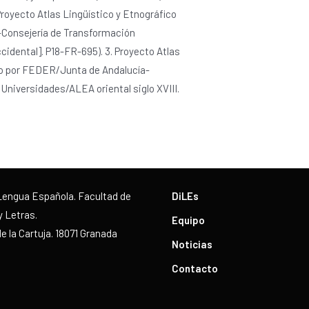
yecto Atlas Lingüístico y Etnográfico
a-Consejería de Transformación
idental]. P18-FR-695). 3. Proyecto Atlas
iado por FEDER/Junta de Andalucía-
niversidades/ALEA oriental siglo XVIII.
Lengua Española. Facultad de
DiLEs
y Letras.
Equipo
 la Cartuja. 18071 Granada
Noticias
Contacto