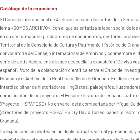
Catálogo de la exposición
El Consejo Internacional de Archivos convoca los actos de la Semana 
lema «SOMOS ARCHIVO», con el que se enfatiza la labor social de los 
en su conformación: productores de documentos, gestores, archiver
Territorial de la Consejería de Cultura y Patrimonio Histórico de Gran
convocatoria del Consejo Internacional de Archivos y conmemora el dí
serie de actividades, entre la que descuella la exposición “De viva voz:
español”, fruto de la colaboración científica entre el Grupo de Invest
Granada y el Archivo de la Real Chancillería de Granada. En dicha expo
interdisciplinar de historiadores, lingüistas, paleógrafos, ilustradore
como colofón de un proyecto I+D+i sobre historia del español, patr
(Proyecto HISPATESD). No en vano, está comisariada por Miguel Cal
(directores del proyecto HISPATESD) y David Torres Ibáñez (director de
Granada).
La exposición se plantea en un doble formato, virtual y presencial, y pr
español coloquial con probanzas de pleitos criminales de la Real Audie