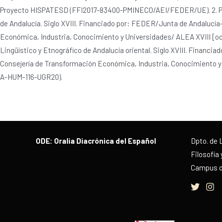
Proyecto HISPATESD (FFI2017-83400-PMINECO/AEI/FEDER/UE). 2. Pro
de Andalucía. Siglo XVIII. Financiado por: FEDER/Junta de Andalucí
Económica, Industria, Conocimiento y Universidades/ ALEA XVIII [occ
Lingüístico y Etnográfico de Andalucía oriental. Siglo XVIII. Financ
Consejería de Transformación Económica, Industria, Conocimiento y U
A-HUM-116-UGR20).
ODE: Oralia Diacrónica del Español
Dpto. de 
Filosofía 
Campus de