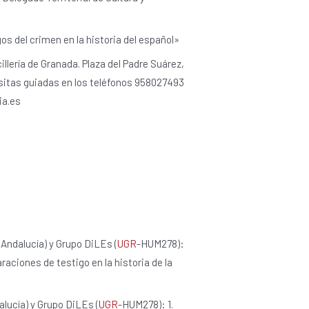
gos del crimen en la historia del español»
ncillería de Granada. Plaza del Padre Suárez,
 visitas guiadas en los teléfonos 958027493
ia.es
 Andalucía) y Grupo DiLEs (
UGR
-HUM278):
raciones de testigo en la historia de la
alucía) y Grupo DiLEs (
UGR
-HUM278): 1.