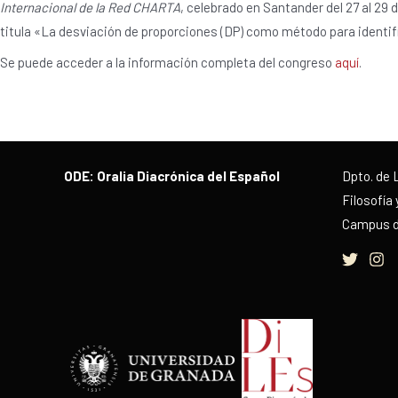
Internacional de la Red CHARTA
, celebrado en Santander del 27 al 2
titula «La desviación de proporciones (DP) como método para identi
Se puede acceder a la información completa del congreso
aquí
.
ODE: Oralia Diacrónica del Español
Dpto. de 
Filosofía 
Campus de