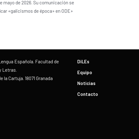
9 de mayo de 2026. Su comunicación se
ficar «galicismos de época» en ODE»
Lengua Española. Facultad de
DiLEs
y Letras.
Equipo
 la Cartuja. 18071 Granada
Noticias
Contacto