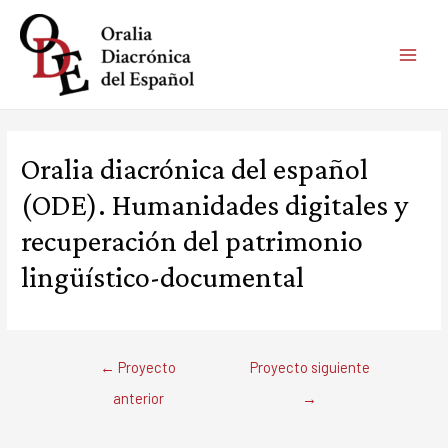
Ir
al
contenido
MAIN
MEN
Oralia diacrónica del español
(ODE). Humanidades digitales y
recuperación del patrimonio
lingüístico-documental
Navegación
←
Proyecto
Proyecto siguiente
de
anterior
→
entradas