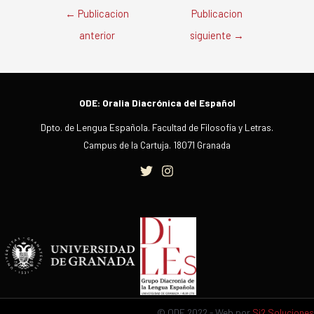
Navegación
←
Publicacion
Publicacion
de
anterior
siguiente
→
entradas
ODE: Oralia Diacrónica del Español
Dpto. de Lengua Española. Facultad de Filosofía y Letras.
Campus de la Cartuja. 18071 Granada
© ODE 2022 - Web por
Si2 Soluciones