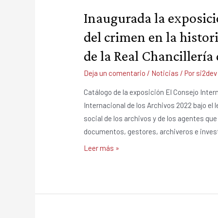
Inaugurada la exposició
del crimen en la histor
de la Real Chancillerí
Deja un comentario
/
Noticias
/ Por
si2dev
Catálogo de la exposición El Consejo Inte
Internacional de los Archivos 2022 bajo el
social de los archivos y de los agentes qu
documentos, gestores, archiveros e invest
Inaugurada
Leer más »
la
exposición
“De
viva
voz: